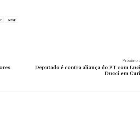
a
smsc
Próximo 
dores
Deputado é contra aliança do PT com Luc
Ducci em Curi