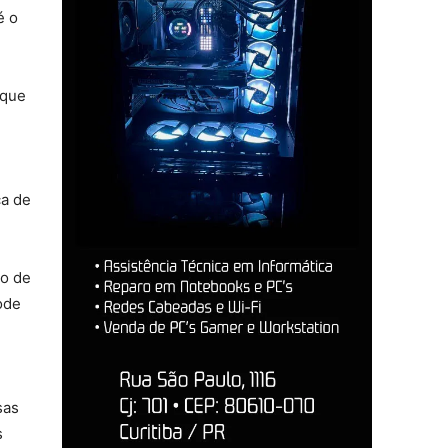
é o
 que
ca de
ão de
ode
sas
s