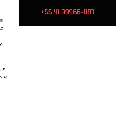
ia,
to
ão
ços
ste