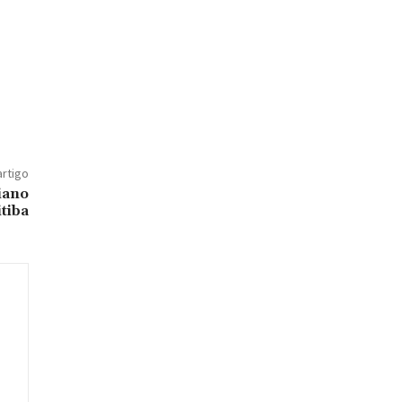
artigo
iano
tiba