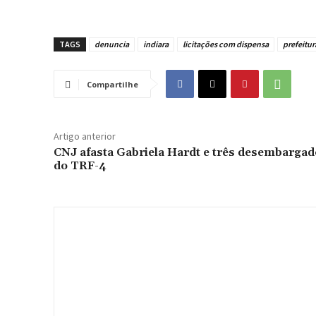
TAGS
denuncia
indiara
licitações com dispensa
prefeitur
Compartilhe
Artigo anterior
CNJ afasta Gabriela Hardt e três desembarga
do TRF-4