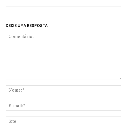
DEIXE UMA RESPOSTA
Comentário:
No
E-
mai
Sit