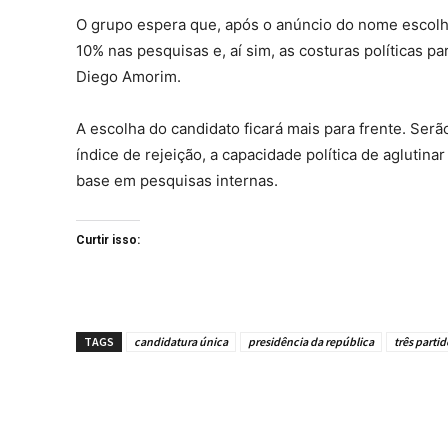
O grupo espera que, após o anúncio do nome escolh
10% nas pesquisas e, aí sim, as costuras políticas 
Diego Amorim.
A escolha do candidato ficará mais para frente. S
índice de rejeição, a capacidade política de aglutina
base em pesquisas internas.
Curtir isso:
TAGS
candidatura única
presidência da república
três parti
Compartilhe