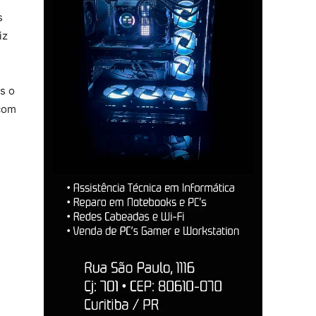
s
iz
s o
 com