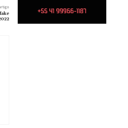
artigo
fake
2022