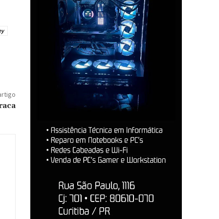
ey
artigo
raca