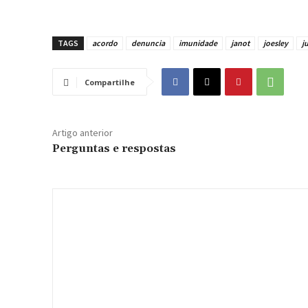
TAGS
acordo
denuncia
imunidade
janot
joesley
j
Compartilhe
Artigo anterior
Perguntas e respostas