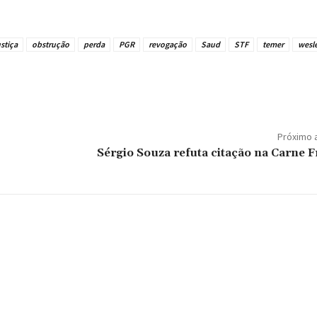
ustiça
obstrução
perda
PGR
revogação
Saud
STF
temer
wesl
Próximo 
Sérgio Souza refuta citação na Carne F