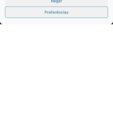
Negar
Navegação
Preferências
CONTRAPONTO
PARANÁ
BRASIL
ELEIÇÕES
DO BAÚ
FOTOS & VÍDEOS
QUEM SOMOS
CONTATO
Twitter
Clique para aceitar os cookies marketing
Tweets by Contraponto_jor
e ativar este conteúdo