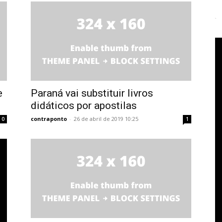
e
Paraná vai substituir livros
didáticos por apostilas
contraponto
-
26 de abril de 2019 10:25
0
1