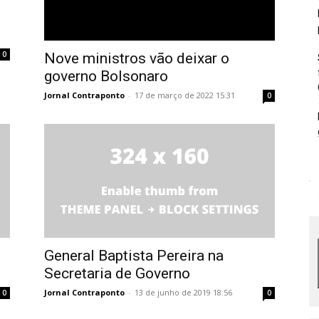
0
Nove ministros vão deixar o
governo Bolsonaro
Jornal Contraponto
-
17 de março de 2022 15:31
0
General Baptista Pereira na
Secretaria de Governo
Jornal Contraponto
-
13 de junho de 2019 18:56
0
0