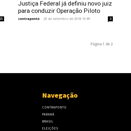
Justiça Federal já definiu novo juiz
para conduzir Operação Piloto
contraponto
-
20 de setembro de 2018 10:49
25
0
Página 1 de 2
Navegação
CONTRAPONTO
PARANÁ
BRASIL
ELEIÇÕES