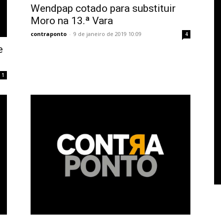
Wendpap cotado para substituir
Moro na 13.ª Vara
contraponto
-
9 de janeiro de 2019 10:09
4
e
1