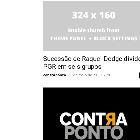
Sucessão de Raquel Dodge divid
PGR em seis grupos
contraponto
-
6 de maio de 2019 07:20