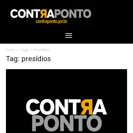
Início
Tags
Presídios
Tag: presídios