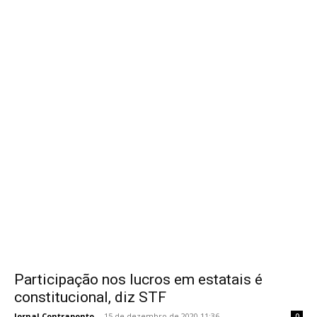
Participação nos lucros em estatais é
constitucional, diz STF
Jornal Contraponto
-
15 de dezembro de 2020 11:36
0