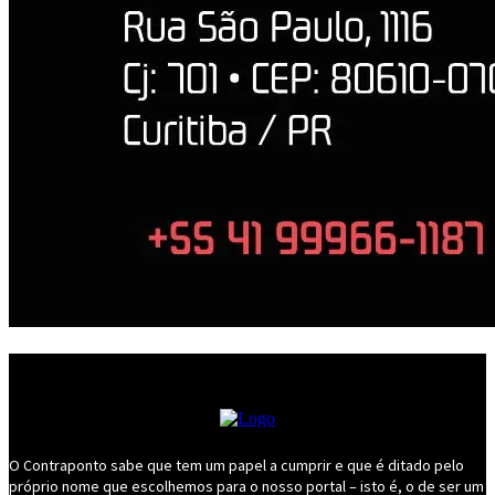
O Contraponto sabe que tem um papel a cumprir e que é ditado pelo
próprio nome que escolhemos para o nosso portal – isto é, o de ser um