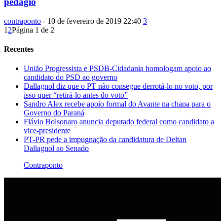
pedágio
contraponto
-
10 de fevereiro de 2019 22:40
3
1
2
Página 1 de 2
Recentes
União Progressista e PSDB-Cidadania homologam apoio ao
candidato do PSD ao governo
Dallagnol diz que o PT não consegue derrotá-lo no voto, por
isso quer “retirá-lo antes do voto”
Sandro Alex recebe apoio formal do Avante na chapa para o
Governo do Paraná
Flávio Bolsonaro anuncia deputado federal como candidato a
vice-presidente
PT-PR pede a impugnação da candidatura de Deltan
Dallagnol ao Senado
Contraponto