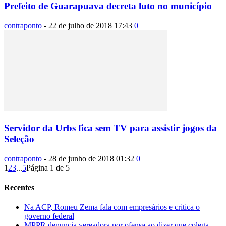
Prefeito de Guarapuava decreta luto no município
contraponto
-
22 de julho de 2018 17:43
0
Servidor da Urbs fica sem TV para assistir jogos da
Seleção
contraponto
-
28 de junho de 2018 01:32
0
1
2
3
...
5
Página 1 de 5
Recentes
Na ACP, Romeu Zema fala com empresários e critica o
governo federal
MPPR denuncia vereadora por ofensa ao dizer que colega