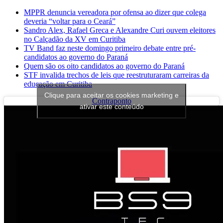
MPPR denuncia vereadora por ofensa ao dizer que colega
deveria “voltar para o Ceará”
Sandro Alex, Rafael Greca e Alexandre Curi ouvem eleitores
no Calçadão da XV em Curitiba
TV Band faz neste domingo primeiro debate entre pré-
candidatos ao governo do Paraná
Quem são os oito candidatos ao governo do Paraná
STF invalida trechos de leis que reestruturaram carreiras da
educação em Curitiba
Clique para aceitar os cookies marketing e
Contraponto
ativar este conteúdo