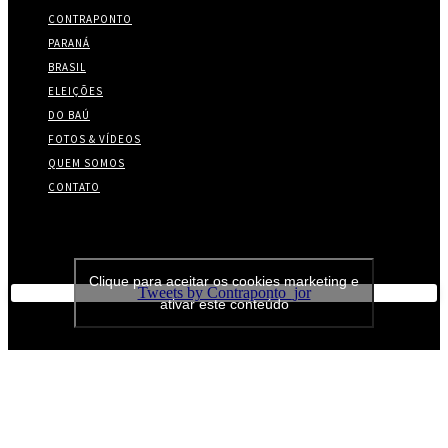
CONTRAPONTO
PARANÁ
BRASIL
ELEIÇÕES
DO BAÚ
FOTOS & VÍDEOS
QUEM SOMOS
CONTATO
Twitter
Clique para aceitar os cookies marketing e
Tweets by Contraponto_jor
ativar este conteúdo