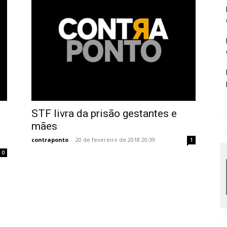
STF livra da prisão gestantes e
mães
contraponto
-
20 de fevereiro de 2018 20:39
1
0