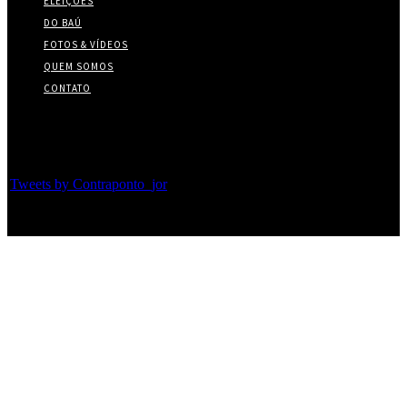
ELEIÇÕES
DO BAÚ
FOTOS & VÍDEOS
QUEM SOMOS
CONTATO
Twitter
Tweets by Contraponto_jor