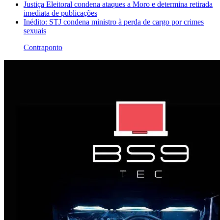
Justiça Eleitoral condena ataques a Moro e determina retirada
imediata de publicações
Inédito: STJ condena ministro à perda de cargo por crimes
sexuais
Contraponto