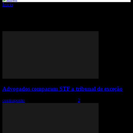
Início
Tags
Comparação
Tag: comparação
Advogados comparam STF a tribunal de exceção
contraponto
-
16 de abril de 2019 18:27
2