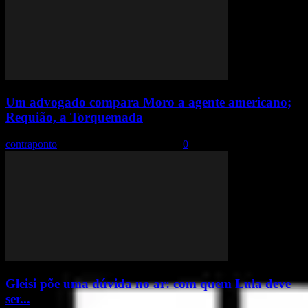
Um advogado compara Moro a agente americano;
Requião, a Torquemada
contraponto
-
12 de julho de 2018 09:00
0
Gleisi põe uma dúvida no ar: com quem Lula deve
ser...