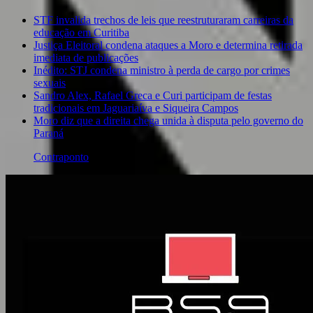
STF invalida trechos de leis que reestruturaram carreiras da
educação em Curitiba
Justiça Eleitoral condena ataques a Moro e determina retirada
imediata de publicações
Inédito: STJ condena ministro à perda de cargo por crimes
sexuais
Sandro Alex, Rafael Greca e Curi participam de festas
tradicionais em Jaguariaíva e Siqueira Campos
Moro diz que a direita chega unida à disputa pelo governo do
Paraná
Contraponto