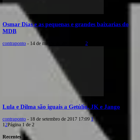
Osmar Dias e as pequenas e grandes baixarias do
MDB
contraponto
-
14 de março de 2018 12:21
2
Lula e Dilma são iguais a Getúlio, JK e Jango
contraponto
-
18 de setembro de 2017 17:09
1
1
2
Página 1 de 2
Recentes