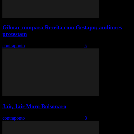
Gilmar compara Receita com Gestapo; auditores
protestam
contraponto
-
9 de fevereiro de 2019 01:17
5
Jair, Jair Moro Bolsonaro
contraponto
-
15 de outubro de 2018 08:25
3