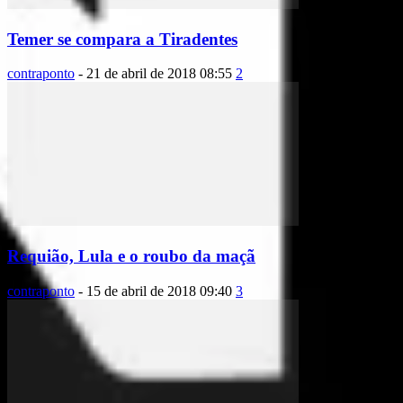
Temer se compara a Tiradentes
contraponto
-
21 de abril de 2018 08:55
2
Requião, Lula e o roubo da maçã
contraponto
-
15 de abril de 2018 09:40
3