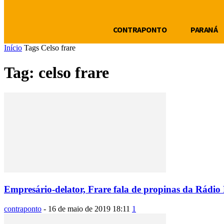
CONTRAPONTO
PARANÁ
Início
Tags
Celso frare
Tag: celso frare
Empresário-delator, Frare fala de propinas da Rádio 
contraponto
-
16 de maio de 2019 18:11
1