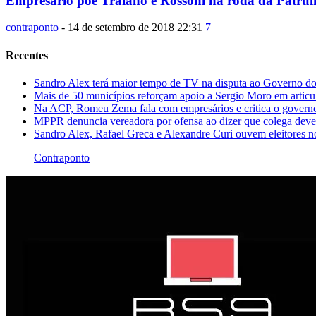
Empresário põe Traiano e Rossoni na roda da Patrul
contraponto
-
14 de setembro de 2018 22:31
7
Recentes
Sandro Alex terá maior tempo de TV na disputa ao Governo d
Mais de 50 municípios reforçam apoio a Sergio Moro em artic
Na ACP, Romeu Zema fala com empresários e critica o governo
MPPR denuncia vereadora por ofensa ao dizer que colega dever
Sandro Alex, Rafael Greca e Alexandre Curi ouvem eleitores 
Contraponto