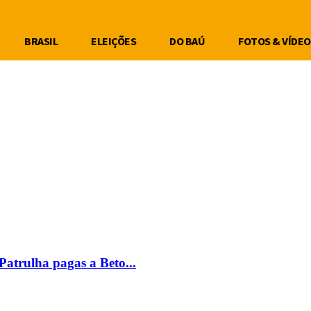
BRASIL
ELEIÇÕES
DO BAÚ
FOTOS & VÍDEO
Patrulha pagas a Beto...