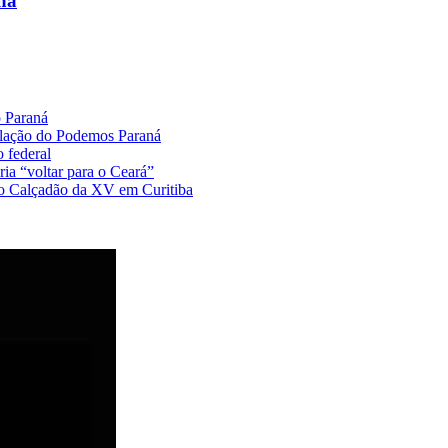
ha
o Paraná
ulação do Podemos Paraná
 federal
ia “voltar para o Ceará”
no Calçadão da XV em Curitiba