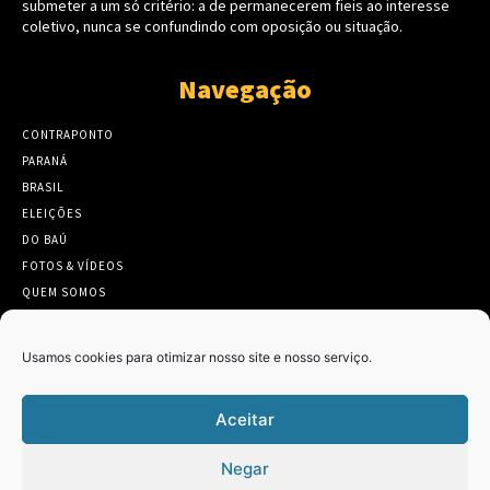
submeter a um só critério: a de permanecerem fieis ao interesse
coletivo, nunca se confundindo com oposição ou situação.
Navegação
CONTRAPONTO
PARANÁ
BRASIL
ELEIÇÕES
DO BAÚ
FOTOS & VÍDEOS
QUEM SOMOS
CONTATO
Usamos cookies para otimizar nosso site e nosso serviço.
Aceitar
Twitter
Clique para aceitar os cookies marketing
Negar
Tweets by Contraponto_jor
e ativar este conteúdo