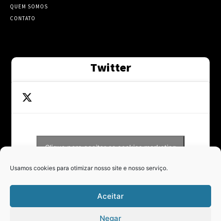
QUEM SOMOS
CONTATO
Twitter
Clique para aceitar os cookies marketing
Tweets by Contraponto_jor
e ativar este conteúdo
Usamos cookies para otimizar nosso site e nosso serviço.
Aceitar
Negar