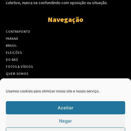
coletivo, nunca se confundindo com oposição ou situação.
Navegação
CONTRAPONTO
PARANÁ
BRASIL
ELEIÇÕES
DO BAÚ
FOTOS & VÍDEOS
QUEM SOMOS
CONTATO
Usamos cookies para otimizar nosso site e nosso serviço.
Aceitar
Twitter
Clique para aceitar os cookies marketing
Negar
Tweets by Contraponto_jor
e ativar este conteúdo