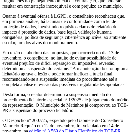
fragilidades no planejamento inicial da contratação, que poderão
resultar em contratação inexequível e com prejuízo ao município.
Quanto à eventual ofensa à LGPD, o conselheiro reconheceu que,
em primeira análise, há lacunas de conformidade com a lei de
proteção de dados, inexistindo requisitos claros de relatório de
impacto à proteção de dados, base legal, validação humana
obrigatória, política de segurança cibernética aplicável ao ambiente
escolar, um dos alvos do monitoramento.
Em razão da abertura das propostas, que ocorreria no dia 13 de
novembro, o conselheiro, no intuito de evitar possibilidade de
eventual prejuízo de difícil reparação ou impossível reversão,
determinou a suspensão do certame. “A manutenção do cronograma
licitatório agrava a lesão e pode tornar ineficaz a tutela final,
recomendando-se a suspensão imediata do procedimento até a
completa análise e revisão das possíveis irregularidades apontadas”.
Desta forma, o relator determinou a suspensão imediata do
procedimento licitatório especial nº 1/2025 até julgamento do mérito
da representação. O Município de Matinhos já comprovou ao TCE-
PR a suspensão do processo licitatório.
O Despacho nº 2007/25, expedido pelo Gabinete do Conselheiro
Maurício Requião em 12 de novembro, foi veiculado em 14 de
novembro, na
edição nº 3.569 do Diário Eletrônico do TCE-PR