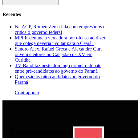
Recentes
Na ACP, Romeu Zema fala com empresários e
critica o governo federal
MPPR denuncia vereadora por ofensa ao dizer
que colega deveria “voltar para o Ceará”
Sandro Alex, Rafael Greca e Alexandre Curi
ouvem eleitores no Calçadão da XV em
Curitiba
TV Band faz neste domingo primeiro debate
entre pré-candidatos ao governo do Paraná
Quem são os oito candidatos ao governo do
Paraná
Contraponto