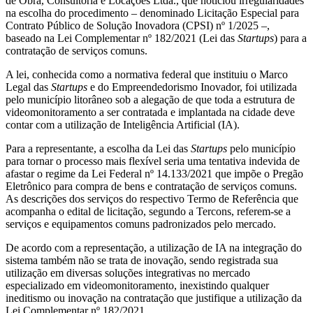
de Obra, Consultoria e Locações Ltda., que noticiou irregularidades
na escolha do procedimento – denominado Licitação Especial para
Contrato Público de Solução Inovadora (CPSI) nº 1/2025 –,
baseado na Lei Complementar nº 182/2021 (Lei das
Startups
) para a
contratação de serviços comuns.
A lei, conhecida como a normativa federal que instituiu o Marco
Legal das
Startups
e do Empreendedorismo Inovador, foi utilizada
pelo município litorâneo sob a alegação de que toda a estrutura de
videomonitoramento a ser contratada e implantada na cidade deve
contar com a utilização de Inteligência Artificial (IA).
Para a representante, a escolha da Lei das
Startups
pelo município
para tornar o processo mais flexível seria uma tentativa indevida de
afastar o regime da Lei Federal nº 14.133/2021 que impõe o Pregão
Eletrônico para compra de bens e contratação de serviços comuns.
As descrições dos serviços do respectivo Termo de Referência que
acompanha o edital de licitação, segundo a Tercons, referem-se a
serviços e equipamentos comuns padronizados pelo mercado.
De acordo com a representação, a utilização de IA na integração do
sistema também não se trata de inovação, sendo registrada sua
utilização em diversas soluções integrativas no mercado
especializado em videomonitoramento, inexistindo qualquer
ineditismo ou inovação na contratação que justifique a utilização da
Lei Complementar nº 182/2021.