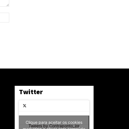
Site:
Twitter
Clique para aceitar os cookies
Tweets by Contraponto_jor
marketing e ativar este conteúdo