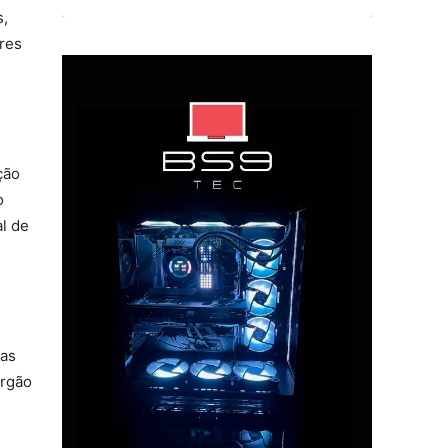
s,
res
ção
o
l de
ças
órgão