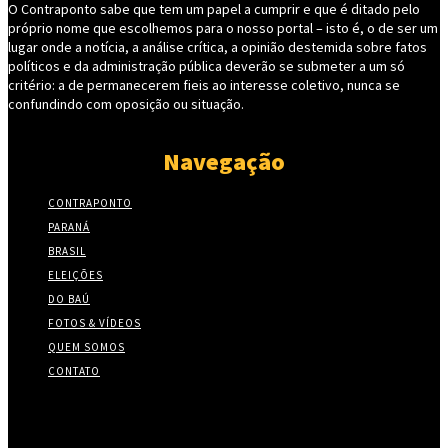
O Contraponto sabe que tem um papel a cumprir e que é ditado pelo
próprio nome que escolhemos para o nosso portal – isto é, o de ser um
lugar onde a notícia, a análise crítica, a opinião destemida sobre fatos
políticos e da administração pública deverão se submeter a um só
critério: a de permanecerem fieis ao interesse coletivo, nunca se
confundindo com oposição ou situação.
Navegação
CONTRAPONTO
PARANÁ
BRASIL
ELEIÇÕES
DO BAÚ
FOTOS & VÍDEOS
QUEM SOMOS
CONTATO
Twitter