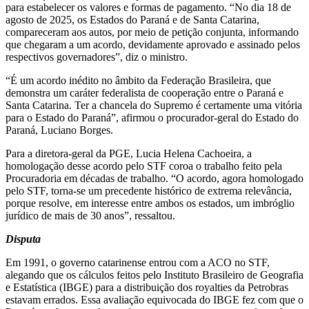
para estabelecer os valores e formas de pagamento. “No dia 18 de
agosto de 2025, os Estados do Paraná e de Santa Catarina,
compareceram aos autos, por meio de petição conjunta, informando
que chegaram a um acordo, devidamente aprovado e assinado pelos
respectivos governadores”, diz o ministro.
“É um acordo inédito no âmbito da Federação Brasileira, que
demonstra um caráter federalista de cooperação entre o Paraná e
Santa Catarina. Ter a chancela do Supremo é certamente uma vitória
para o Estado do Paraná”, afirmou o procurador-geral do Estado do
Paraná, Luciano Borges.
Para a diretora-geral da PGE, Lucia Helena Cachoeira, a
homologação desse acordo pelo STF coroa o trabalho feito pela
Procuradoria em décadas de trabalho. “O acordo, agora homologado
pelo STF, torna-se um precedente histórico de extrema relevância,
porque resolve, em interesse entre ambos os estados, um imbróglio
jurídico de mais de 30 anos”, ressaltou.
Disputa
Em 1991, o governo catarinense entrou com a ACO no STF,
alegando que os cálculos feitos pelo Instituto Brasileiro de Geografia
e Estatística (IBGE) para a distribuição dos royalties da Petrobras
estavam errados. Essa avaliação equivocada do IBGE fez com que o