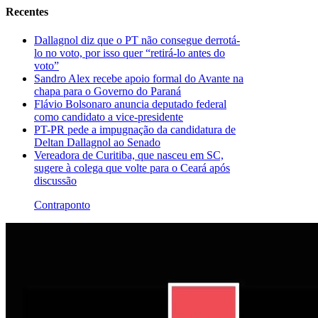
Recentes
Dallagnol diz que o PT não consegue derrotá-
lo no voto, por isso quer “retirá-lo antes do
voto”
Sandro Alex recebe apoio formal do Avante na
chapa para o Governo do Paraná
Flávio Bolsonaro anuncia deputado federal
como candidato a vice-presidente
PT-PR pede a impugnação da candidatura de
Deltan Dallagnol ao Senado
Vereadora de Curitiba, que nasceu em SC,
sugere à colega que volte para o Ceará após
discussão
Contraponto