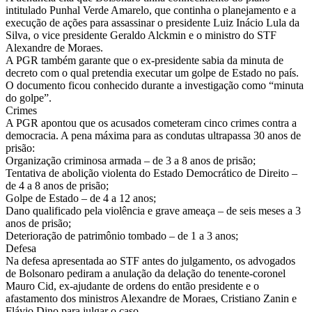
intitulado Punhal Verde Amarelo, que continha o planejamento e a
execução de ações para assassinar o presidente Luiz Inácio Lula da
Silva, o vice presidente Geraldo Alckmin e o ministro do STF
Alexandre de Moraes.
A PGR também garante que o ex-presidente sabia da minuta de
decreto com o qual pretendia executar um golpe de Estado no país.
O documento ficou conhecido durante a investigação como “minuta
do golpe”.
Crimes
A PGR apontou que os acusados cometeram cinco crimes contra a
democracia. A pena máxima para as condutas ultrapassa 30 anos de
prisão:
Organização criminosa armada – de 3 a 8 anos de prisão;
Tentativa de abolição violenta do Estado Democrático de Direito –
de 4 a 8 anos de prisão;
Golpe de Estado – de 4 a 12 anos;
Dano qualificado pela violência e grave ameaça – de seis meses a 3
anos de prisão;
Deterioração de patrimônio tombado – de 1 a 3 anos;
Defesa
Na defesa apresentada ao STF antes do julgamento, os advogados
de Bolsonaro pediram a anulação da delação do tenente-coronel
Mauro Cid, ex-ajudante de ordens do então presidente e o
afastamento dos ministros Alexandre de Moraes, Cristiano Zanin e
Flávio Dino para julgar o caso.