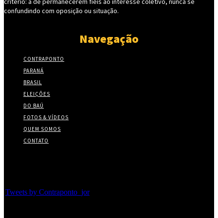
critério: a de permanecerem fieis ao interesse coletivo, nunca se
confundindo com oposição ou situação.
Navegação
CONTRAPONTO
PARANÁ
BRASIL
ELEIÇÕES
DO BAÚ
FOTOS & VÍDEOS
QUEM SOMOS
CONTATO
Twitter
Tweets by Contraponto_jor