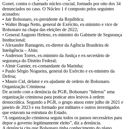
Gonet, contra o chamado núcleo crucial, formado por oito dos 34
denunciados no caso. O Núcleo 1 é composto pelos seguintes
acusados:
• Jair Bolsonaro, ex-presidente da República;
• Walter Braga Netto, general de Exército, ex-ministro e vice de
Bolsonaro na chapa das eleições de 2022;
• General Augusto Heleno, ex-ministro do Gabinete de Segurança
Institucional;
• Alexandre Ramagem, ex-diretor da Agência Brasileira de
Inteligência – Abin;
• Anderson Torres, ex-ministro da Justiça e ex-secretário de
segurança do Distrito Federal;
• Almir Garnier, ex-comandante da Marinha;
• Paulo Sérgio Nogueira, general do Exército e ex-ministro da
Defesa;
• Mauro Cid, delator e ex-ajudante de ordens de Bolsonaro.
Organização Criminosa
De acordo com a denúncia da PGR, Bolsonaro “liderou” uma
organização criminosa para praticar atos lesivos à ordem
democrática. Segundo a PGR, o grupo atuou entre julho de 2021 e
janeiro de 2023 e era formado por militares e outros investigados
que estavam na estrutura do Estado.
“A organização criminosa seguiu todos os passos necessários para
depor o governo legitimamente eleito”, diz a denúncia.
A denúncia cita que Bolsonaro tinha conhecimento do plano