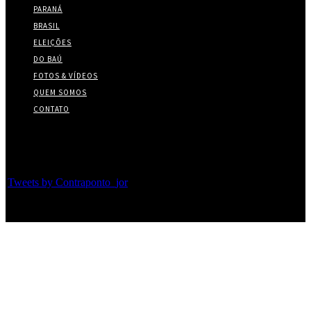
PARANÁ
BRASIL
ELEIÇÕES
DO BAÚ
FOTOS & VÍDEOS
QUEM SOMOS
CONTATO
Twitter
Tweets by Contraponto_jor