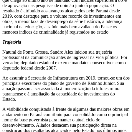
que chega ao último ano de mandato com índices superiores a 80%
de aprovação nas pesquisas de opinião junto à população. O
resultado é atribuído aos avanços alcançados pelo Paraná desde
2019, com destaque para o volume recorde de investimentos em
obras, a menor taxa de desemprego da série histórica, a liderança
nacional na educação, a saúde mais bem avaliada do País e os
menores índices de criminalidade já registrados no estado.
Trajetória
Natural de Ponta Grossa, Sandro Alex iniciou sua trajetória
profissional na comunicação antes de ingressar na vida pública. Foi
vereador, deputado estadual e exerce mandatos consecutivos como
deputado federal desde 2007.
Ao assumir a Secretaria de Infraestrutura em 2019, tornou-se um dos
principais executores do plano de governo de Ratinho Junior. Sua
atuação passou a ser associada à modernização da infraestrutura
paranaense e à ampliação da capacidade de investimentos do
Estado.
A visibilidade conquistada à frente de algumas das maiores obras em
andamento no Paraná contribuiu para consolidá-lo como o principal
nome da base governista para manter o atual ciclo de
desenvolvimento. Aliados destacam sua participação direta na
construção dos resultados alcançados pelo Estado nos últimos anos.