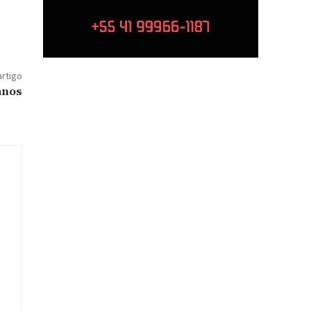
artigo
anos