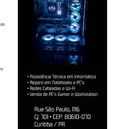
sas
ém