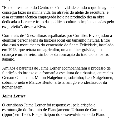
“Eu sou resultado do Centro de Criatividade e tudo o que imaginei e
consegui fazer na minha vida foi através do ateliê de escultura, e
essa estrutura técnica empregada hoje na produção dessa obra
dedicada a Lerner é fruto das políticas culturais implementadas pelo
ex-prefeito”, destaca Elvo.
Com mais de 15 esculturas espalhadas por Curitiba, Elvo ajudou a
eternizar personagens da história local em tamanho natural. Entre
elas está o monumento do centenário de Santa Felicidade, instalado
em 1978, que retrata um agricultor, uma mulher grávida, uma
criança e um ferreiro, símbolos da formação do tradicional bairro
italiano.
Amigos e parentes de Jaime Lerner acompanharam o processo de
fundição do bronze que formará a escultura do urbanista, entre eles
Gerson Guelmann, Milton Naigeboren, sobrinho; Leo Naigeboren,
sobrinho-neto e Marcos Bento, artista, amigo e o idealizador da
homenagem.
Jaime Lerner
O curitibano Jaime Lerner foi responsável pela criação e
estruturação do Instituto de Planejamento Urbano de Curitiba
(Ippuc) em 1965. Ele participou do desenvolvimento do Plano