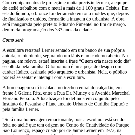
Com equipamentos de proteção e muita precisão técnica, a equipe
do ateliê trabalhou com o metal a mais de 1.100 graus Celsius. Em
estado líquido, o bronze foi derramado em oito moldes que, depois
de finalizados e unidos, formarão a imagem do urbanista. A obra
será inaugurada pelo prefeito Eduardo Pimentel no fim de março,
dentro da programação dos 333 anos da cidade.
Como será
A escultura retratará Lerner sentado em um banco de sua própria
autoria, o toinoinoin, segurando um lápis e um caderno aberto. Na
página, em relevo, estará inscrita a frase “Quem cria nasce todo dia”,
escolhida pela família. O toinoinoin é uma peça de design com
caráter lúdico, assinada pelo arquiteto e urbanista. Nela, o público
poderá se sentar e interagir com a escultura.
A homenagem será instalada no trecho central do calçadão, em
frente à Galeria Ritz, entre a Rua Dr. Muricy e a Avenida Marechal
Floriano Peixoto. A localização foi definida em conjunto pelo
Instituto de Pesquisa e Planejamento Urbano de Curitiba (Ippuc) e
pela família Lerner.
“Será uma homenagem emocionante, pois a escultura está sendo
feita no ateliê que tem origem no Centro de Criatividade do Parque
São Lourenço, espaço criado por de Jaime Lerner em 1973, na