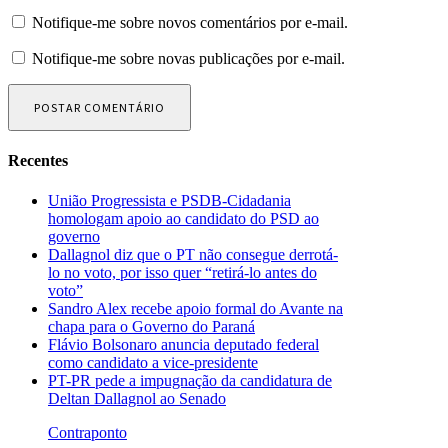
Notifique-me sobre novos comentários por e-mail.
Notifique-me sobre novas publicações por e-mail.
Recentes
União Progressista e PSDB-Cidadania
homologam apoio ao candidato do PSD ao
governo
Dallagnol diz que o PT não consegue derrotá-
lo no voto, por isso quer “retirá-lo antes do
voto”
Sandro Alex recebe apoio formal do Avante na
chapa para o Governo do Paraná
Flávio Bolsonaro anuncia deputado federal
como candidato a vice-presidente
PT-PR pede a impugnação da candidatura de
Deltan Dallagnol ao Senado
Contraponto