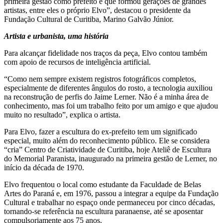
primeira gestão como prefeito e que formou gerações de grandes
artistas, entre eles o próprio Elvo”, destacou o presidente da
Fundação Cultural de Curitiba, Marino Galvão Júnior.
Artista e urbanista, uma história
Para alcançar fidelidade nos traços da peça, Elvo contou também
com apoio de recursos de inteligência artificial.
“Como nem sempre existem registros fotográficos completos,
especialmente de diferentes ângulos do rosto, a tecnologia auxiliou
na reconstrução de perfis do Jaime Lerner. Não é a minha área de
conhecimento, mas foi um trabalho feito por um amigo e que ajudou
muito no resultado”, explica o artista.
Para Elvo, fazer a escultura do ex-prefeito tem um significado
especial, muito além do reconhecimento público. Ele se considera
“cria” Centro de Criatividade de Curitiba, hoje Ateliê de Escultura
do Memorial Paranista, inaugurado na primeira gestão de Lerner, no
início da década de 1970.
Elvo frequentou o local como estudante da Faculdade de Belas
Artes do Paraná e, em 1976, passou a integrar a equipe da Fundação
Cultural e trabalhar no espaço onde permaneceu por cinco décadas,
tornando-se referência na escultura paranaense, até se aposentar
compulsoriamente aos 75 anos.