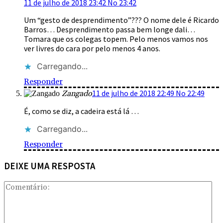
11 de julho de 2018 23:42 No 23:42
Um “gesto de desprendimento”??? O nome dele é Ricardo
Barros… Desprendimento passa bem longe dali…
Tomara que os colegas topem. Pelo menos vamos nos
ver livres do cara por pelo menos 4 anos.
Carregando...
Responder
11 de julho de 2018 22:49 No 22:49
Zangado
É, como se diz, a cadeira está lá …
Carregando...
Responder
DEIXE UMA RESPOSTA
Com