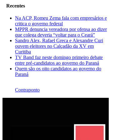
Recentes
Na ACP, Romeu Zema fala com empresários e
critica o governo federal
MPPR denuncia vereadora por ofensa ao dizer
que colega deveria “voltar para o Ceará”
Sandro Alex, Rafael Greca e Alexandre Curi
ouvem eleitores no Calçadão da XV em
Curitiba
TV Band faz neste domingo primeiro debate
entre pré-candidatos ao governo do Paraná
Quem são os oito candidatos ao governo do
Paraná
Contraponto