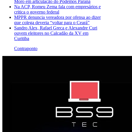
Moro em articulação do Podemos Paraná
Na ACP, Romeu Zema fala com empresários e
critica o governo federal
MPPR denuncia vereadora por ofensa ao dizer
que colega deveria “voltar para o Ceará”
Sandro Alex, Rafael Greca e Alexandre Curi
ouvem eleitores no Calçadão da XV em
Curitiba
Contraponto