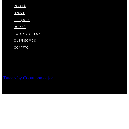
PARANÁ
BRASIL
ELEIÇÕES
DO BAÚ
FOTOS & VÍDEOS
QUEM SOMOS
CONTATO
Twitter
Tweets by Contraponto_jor