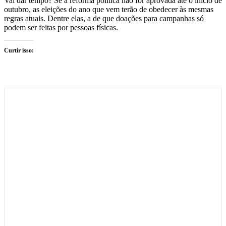
Vai dar tempo? Se a reforma política não for aprovada até o início de
outubro, as eleições do ano que vem terão de obedecer às mesmas
regras atuais. Dentre elas, a de que doações para campanhas só
podem ser feitas por pessoas físicas.
Curtir isso: