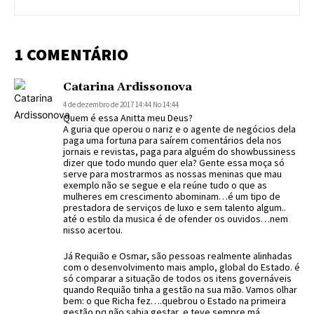
1 COMENTÁRIO
Catarina Ardissonova
4 de dezembro de 2017 14:44 No 14:44
Quem é essa Anitta meu Deus?
A guria que operou o nariz e o agente de negócios dela
paga uma fortuna para saírem comentários dela nos
jornais e revistas, paga para alguém do showbussiness
dizer que todo mundo quer ela? Gente essa moça só
serve para mostrarmos as nossas meninas que mau
exemplo não se segue e ela reúne tudo o que as
mulheres em crescimento abominam…é um tipo de
prestadora de serviços de luxo e sem talento algum..
até o estilo da musica é de ofender os ouvidos…nem
nisso acertou.
Já Requião e Osmar, são pessoas realmente alinhadas
com o desenvolvimento mais amplo, global do Estado. é
só comparar a situação de todos os itens governáveis
quando Requião tinha a gestão na sua mão. Vamos olhar
bem: o que Richa fez….quebrou o Estado na primeira
gestão pq não sabia gestar, e teve sempre má