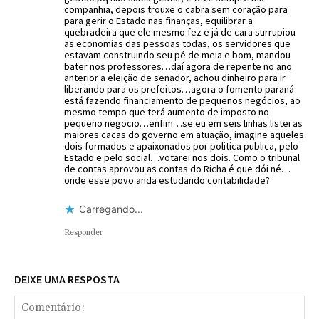
companhia, depois trouxe o cabra sem coração para
para gerir o Estado nas finanças, equilibrar a
quebradeira que ele mesmo fez e já de cara surrupiou
as economias das pessoas todas, os servidores que
estavam construindo seu pé de meia e bom, mandou
bater nos professores…daí agora de repente no ano
anterior a eleição de senador, achou dinheiro para ir
liberando para os prefeitos…agora o fomento paraná
está fazendo financiamento de pequenos negócios, ao
mesmo tempo que terá aumento de imposto no
pequeno negocio…enfim…se eu em seis linhas listei as
maiores cacas do governo em atuação, imagine aqueles
dois formados e apaixonados por politica publica, pelo
Estado e pelo social…votarei nos dois. Como o tribunal
de contas aprovou as contas do Richa é que dói né…
onde esse povo anda estudando contabilidade?
Carregando...
Responder
DEIXE UMA RESPOSTA