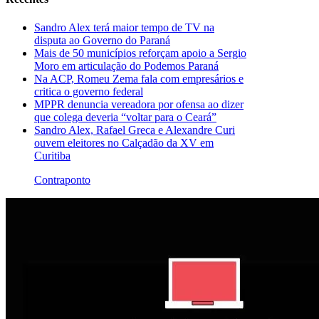
Sandro Alex terá maior tempo de TV na
disputa ao Governo do Paraná
Mais de 50 municípios reforçam apoio a Sergio
Moro em articulação do Podemos Paraná
Na ACP, Romeu Zema fala com empresários e
critica o governo federal
MPPR denuncia vereadora por ofensa ao dizer
que colega deveria “voltar para o Ceará”
Sandro Alex, Rafael Greca e Alexandre Curi
ouvem eleitores no Calçadão da XV em
Curitiba
Contraponto