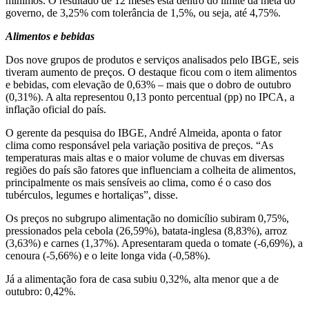
mínimos. O resultado de 12 meses está dentro do limite da meta do
governo, de 3,25% com tolerância de 1,5%, ou seja, até 4,75%.
Alimentos e bebidas
Dos nove grupos de produtos e serviços analisados pelo IBGE, seis
tiveram aumento de preços. O destaque ficou com o item alimentos
e bebidas, com elevação de 0,63% – mais que o dobro de outubro
(0,31%). A alta representou 0,13 ponto percentual (pp) no IPCA, a
inflação oficial do país.
O gerente da pesquisa do IBGE, André Almeida, aponta o fator
clima como responsável pela variação positiva de preços. “As
temperaturas mais altas e o maior volume de chuvas em diversas
regiões do país são fatores que influenciam a colheita de alimentos,
principalmente os mais sensíveis ao clima, como é o caso dos
tubérculos, legumes e hortaliças”, disse.
Os preços no subgrupo alimentação no domicílio subiram 0,75%,
pressionados pela cebola (26,59%), batata-inglesa (8,83%), arroz
(3,63%) e carnes (1,37%). Apresentaram queda o tomate (-6,69%), a
cenoura (-5,66%) e o leite longa vida (-0,58%).
Já a alimentação fora de casa subiu 0,32%, alta menor que a de
outubro: 0,42%.