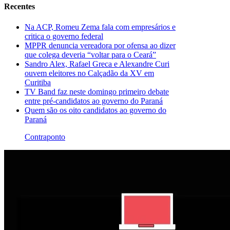
Recentes
Na ACP, Romeu Zema fala com empresários e
critica o governo federal
MPPR denuncia vereadora por ofensa ao dizer
que colega deveria “voltar para o Ceará”
Sandro Alex, Rafael Greca e Alexandre Curi
ouvem eleitores no Calçadão da XV em
Curitiba
TV Band faz neste domingo primeiro debate
entre pré-candidatos ao governo do Paraná
Quem são os oito candidatos ao governo do
Paraná
Contraponto