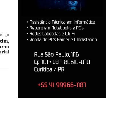
artigo
xim,
irem
arial