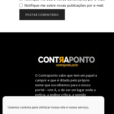
Notifique-me sobre novas publicações por e-mail.
O Contraponto sabe que tem um papel a
cumprir e que é ditado pelo próprio
nome que escolhemos para o nosso
portal – isto é, o de ser um lugar onde a
notícia, a análise crítica, a opinião
destemida sobre fatos políticos e da
administração pública deverão se
Usamos cookies para otimizar nosso site e nosso serviço.
submeter a um só critério: a de
permanecerem fieis ao interesse