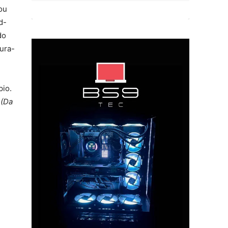
ou
d-
do
ura-
pio.
.
(Da