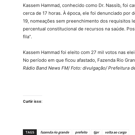
Kassem Hammad, conhecido como Dr. Nassib, foi c
cerca de 17 horas. À época, ele foi denunciado por 
19, nomeações sem preenchimento dos requisitos leg
percentual constitucional de recursos na saúde. Po
fila”.
Kassem Hammad foi eleito com 27 mil votos nas elei
No período em que ficou afastado, Fazenda Rio Gra
Rádio Band News FM/ Foto: divulgação/ Prefeitura d
Curtir isso:
TAGS
fazenda rio grande
prefeito
tjpr
volta ao cargo