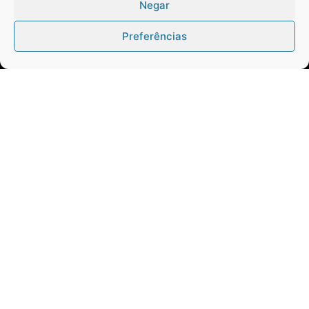
Negar
DO BAÚ
FOTOS & VÍDEOS
Preferências
QUEM SOMOS
CONTATO
Twitter
Clique para aceitar os cookies marketing
Tweets by Contraponto_jor
e ativar este conteúdo