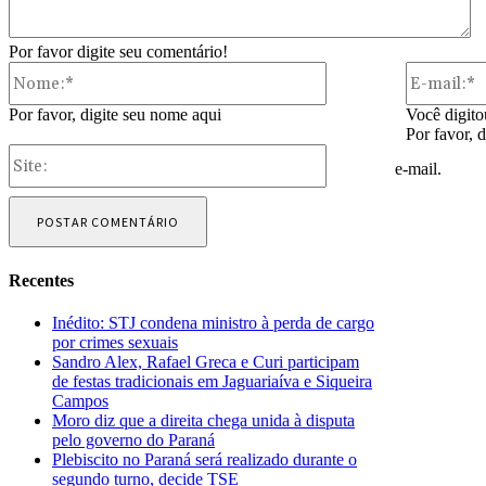
Por favor digite seu comentário!
Nome:*
Por favor, digite seu nome aqui
Você digito
Por favor, 
Site:
e-mail.
Recentes
Inédito: STJ condena ministro à perda de cargo
por crimes sexuais
Sandro Alex, Rafael Greca e Curi participam
de festas tradicionais em Jaguariaíva e Siqueira
Campos
Moro diz que a direita chega unida à disputa
pelo governo do Paraná
Plebiscito no Paraná será realizado durante o
segundo turno, decide TSE