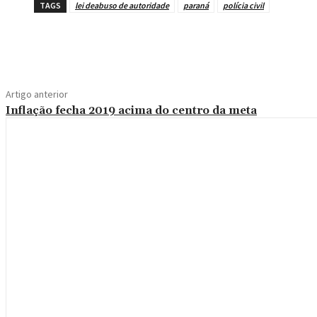
TAGS
lei deabuso de autoridade
paraná
polícia civil
Compartilhe
Artigo anterior
Inflação fecha 2019 acima do centro da meta