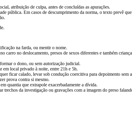
cial, atribuição de culpa, antes de concluídas as apurações.
dade pública. Em casos de descumprimento da norma, o texto prevê que o
ão.
de.
ntificação na farda, ou mentir o nome.
o carro no deslocamento, presos de sexos diferentes e também crianças
formar o dono, ou sem autorização judicial.
 em local privado à noite, entre 21h e 5h.
quer ficar calado, levar sob condução coercitiva para depoimento sem a
zer prova contra si mesmo.
es em quantia que extrapole exacerbadamente a dívida.
ulgar trechos da investigação ou gravações com a imagem do preso falan