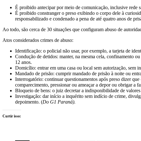
É proibido antecipar por meio de comunicação, inclusive rede so
É proibido constranger o preso exibindo o corpo dele à curiosi
responsabilizado e condenado a pena de até quatro anos de pris
Ao todo, são cerca de 30 situações que configuram abuso de autorida
Atos considerados crimes de abuso:
Identificação: o policial não usar, por exemplo, a tarjeta de ide
Condução de detidos: manter, na mesma cela, confinamento ou n
12 anos.
Domicílio: entrar em uma casa ou local sem autorização, sem in
Mandado de prisão: cumprir mandado de prisão à noite ou entrar
Interrogatório: continuar questionamentos após preso dizer que 
comparecimento, pressionar ou ameaçar a depor ou obrigar a fa
Bloqueio de bens: o juiz decretar a indisponibilidade de valor
Investigação: dar início a inquérito sem indício de crime, div
depoimento. (
Do G1 Paraná).
Curtir isso: