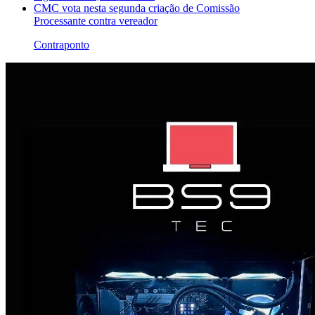
CMC vota nesta segunda criação de Comissão
Processante contra vereador
Contraponto