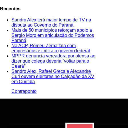
Recentes
Sandro Alex terá maior tempo de TV na
disputa ao Governo do Paraná
Mais de 50 municípios reforçam apoio a
Sergio Moro em articulação do Podemos
Paraná
Na ACP, Romeu Zema fala com
empresários e critica o governo federal
MPPR denuncia vereadora por ofensa ao
dizer que colega deveria “voltar para o
Ceará”
Sandro Alex, Rafael Greca e Alexandre
Curi ouvem eleitores no Calçadão da XV
em Curitiba
Contraponto