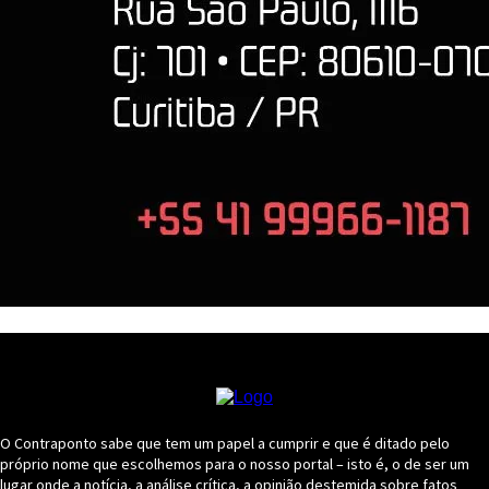
O Contraponto sabe que tem um papel a cumprir e que é ditado pelo
próprio nome que escolhemos para o nosso portal – isto é, o de ser um
lugar onde a notícia, a análise crítica, a opinião destemida sobre fatos