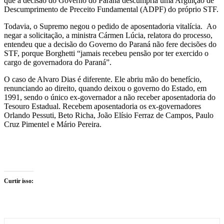
que a decisão do Governo do Paraná descumpria uma Arguição de
Descumprimento de Preceito Fundamental (ADPF) do próprio STF.
Todavia, o Supremo negou o pedido de aposentadoria vitalícia. Ao
negar a solicitação, a ministra Cármen Lúcia, relatora do processo,
entendeu que a decisão do Governo do Paraná não fere decisões do
STF, porque Borghetti “jamais recebeu pensão por ter exercido o
cargo de governadora do Paraná”.
O caso de Alvaro Dias é diferente. Ele abriu mão do benefício,
renunciando ao direito, quando deixou o governo do Estado, em
1991, sendo o único ex-governador a não receber aposentadoria do
Tesouro Estadual. Recebem aposentadoria os ex-governadores
Orlando Pessuti, Beto Richa, João Elísio Ferraz de Campos, Paulo
Cruz Pimentel e Mário Pereira.
Curtir isso: