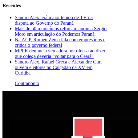
Recentes
Sandro Alex terá maior tempo de TV na
disputa ao Governo do Paraná
Mais de 50 municípios reforçam apoio a Sergio
Moro em articulação do Podemos Paraná
Na ACP, Romeu Zema fala com empresários e
critica o governo federal
MPPR denuncia vereadora por ofensa ao dizer
que colega deveria “voltar para o Ceará”
Sandro Alex, Rafael Greca e Alexandre Curi
ouvem eleitores no Calçadão da XV em
Curitiba
Contraponto