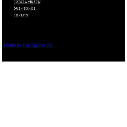
FOTOS & VÍDEOS
QUEM SOMOS
CONTATO
Twitter
Tweets by Contraponto_jor