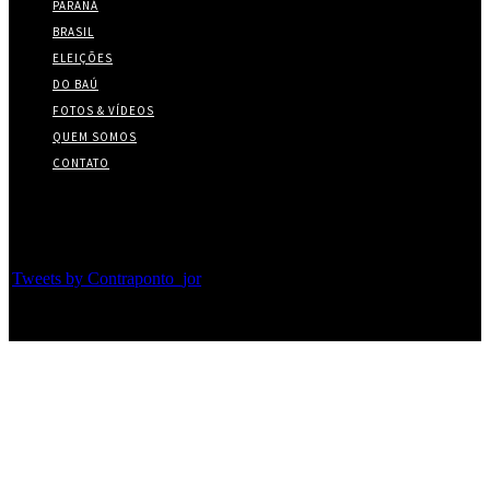
PARANÁ
BRASIL
ELEIÇÕES
DO BAÚ
FOTOS & VÍDEOS
QUEM SOMOS
CONTATO
Twitter
Tweets by Contraponto_jor