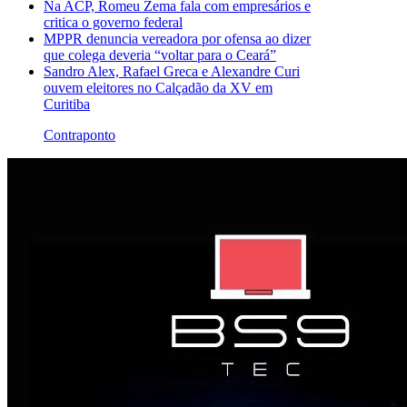
Na ACP, Romeu Zema fala com empresários e
critica o governo federal
MPPR denuncia vereadora por ofensa ao dizer
que colega deveria “voltar para o Ceará”
Sandro Alex, Rafael Greca e Alexandre Curi
ouvem eleitores no Calçadão da XV em
Curitiba
Contraponto