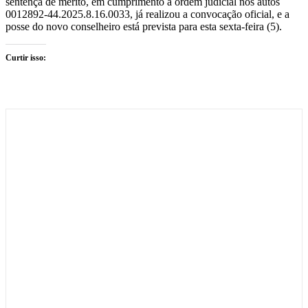
sentença de mérito, em cumprimento à ordem judicial nos autos
0012892-44.2025.8.16.0033, já realizou a convocação oficial, e a
posse do novo conselheiro está prevista para esta sexta-feira (5).
Curtir isso: