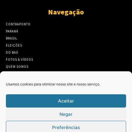
Navegação
CONTRAPONTO
PARANÁ
BRASIL
ELEIÇÕES
DO BAÚ
FOTOS & VÍDEOS
QUEM SOMOS
CONTATO
Usamos cookies para otimizar nosso site e nosso serviço.
Aceitar
Twitter
Clique para aceitar os cookies marketing
Negar
Tweets by Contraponto_jor
e ativar este conteúdo
Preferências