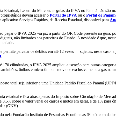
ta Estadual, Leonardo Marcon, as guias do IPVA no Paraná não são ma
 proprietários devem acessar o
Portal do IPVA
ou o
Portal de Pagam
do aplicativo Serviços Rápidos, da Receita Estadual, disponível para
An
rão pagar o IPVA 2025 via pix a partir do QR Code presente na guia, po
 digitais, não limitados aos parceiros do Estado. A novidade é que, nes
ticidade.
 permite parcelar os débitos em até 12 vezes — sujeitas, neste caso, a 
I
.
é 170 cilindradas, o IPVA 2025 ampliou a isenção para outras categori
aminhões, ônibus e micro-ônibus movidos exclusivamente a gás natura
mposto total seja inferior a uma Unidade Padrão Fiscal do Paraná (UPF/P
ária estadual e fica atrás apenas do Imposto sobre Circulação de Mercad
 3,5% sobre o valor venal de carros e motos em geral, e de 1% para ô
cular (GNV).
ado pela Fundação Instituto de Pesquisas Econômicas (Fipe), com dados