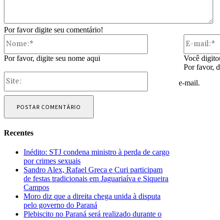
Por favor digite seu comentário!
Nome:*
Por favor, digite seu nome aqui
Você digito
Por favor, 
Site:
e-mail.
Recentes
Inédito: STJ condena ministro à perda de cargo
por crimes sexuais
Sandro Alex, Rafael Greca e Curi participam
de festas tradicionais em Jaguariaíva e Siqueira
Campos
Moro diz que a direita chega unida à disputa
pelo governo do Paraná
Plebiscito no Paraná será realizado durante o