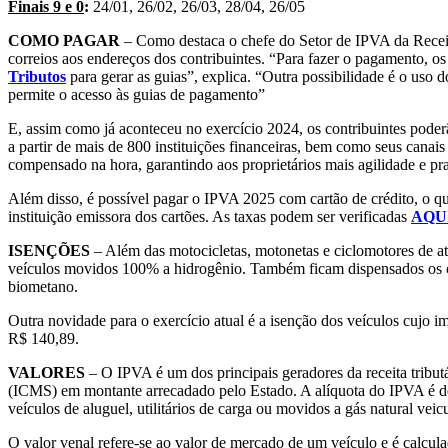
Finais 9 e 0
:
24/01, 26/02, 26/03, 28/04, 26/05
COMO PAGAR
– Como destaca o chefe do Setor de IPVA da Recei
correios aos endereços dos contribuintes. “Para fazer o pagamento, os
Tributos
para gerar as guias”, explica. “Outra possibilidade é o uso 
permite o acesso às guias de pagamento”
E, assim como já aconteceu no exercício 2024, os contribuintes pode
a partir de mais de 800 instituições financeiras, bem como seus canais
compensado na hora, garantindo aos proprietários mais agilidade e pra
Além disso, é possível pagar o IPVA 2025 com cartão de crédito, o que
instituição emissora dos cartões. As taxas podem ser verificadas
AQU
ISENÇÕES
– Além das motocicletas, motonetas e ciclomotores de at
veículos movidos 100% a hidrogênio. Também ficam dispensados os c
biometano.
Outra novidade para o exercício atual é a isenção dos veículos cujo i
R$ 140,89.
VALORES
– O IPVA é um dos principais geradores da receita tribut
(ICMS) em montante arrecadado pelo Estado. A alíquota do IPVA é de
veículos de aluguel, utilitários de carga ou movidos a gás natural vei
O valor venal refere-se ao valor de mercado de um veículo e é calcul