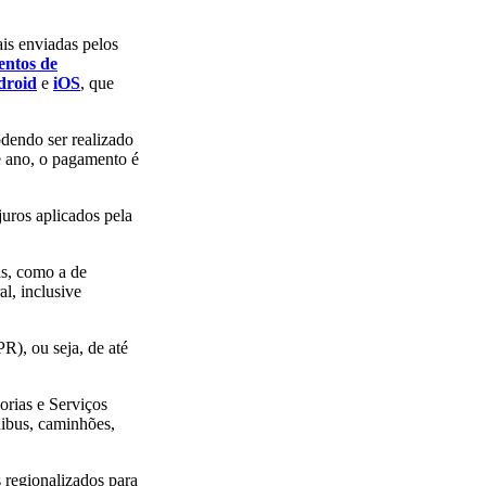
is enviadas pelos
entos de
droid
e
iOS
, que
dendo ser realizado
te ano, o pagamento é
juros aplicados pela
as, como a de
l, inclusive
R), ou seja, de até
orias e Serviços
nibus, caminhões,
 regionalizados para