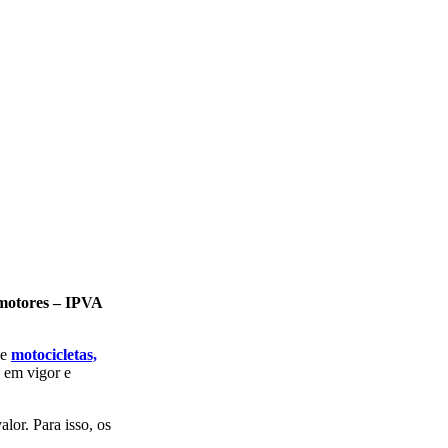
omotores – IPVA
de
motocicletas,
 em vigor e
lor. Para isso, os