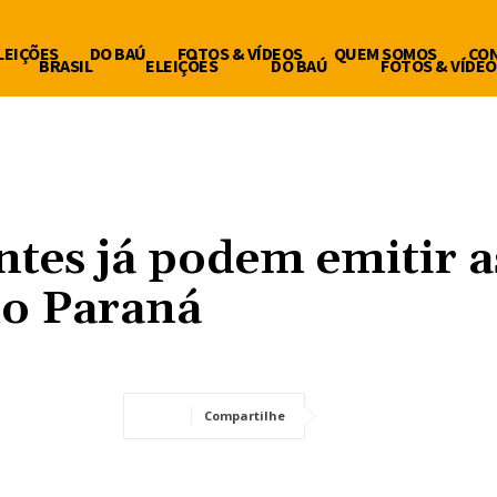
LEIÇÕES
DO BAÚ
FOTOS & VÍDEOS
QUEM SOMOS
CO
BRASIL
ELEIÇÕES
DO BAÚ
FOTOS & VÍDEO
ntes já podem emitir a
no Paraná
Compartilhe