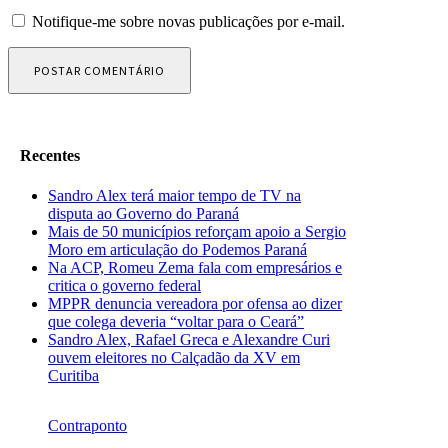
Notifique-me sobre novas publicações por e-mail.
Recentes
Sandro Alex terá maior tempo de TV na
disputa ao Governo do Paraná
Mais de 50 municípios reforçam apoio a Sergio
Moro em articulação do Podemos Paraná
Na ACP, Romeu Zema fala com empresários e
critica o governo federal
MPPR denuncia vereadora por ofensa ao dizer
que colega deveria “voltar para o Ceará”
Sandro Alex, Rafael Greca e Alexandre Curi
ouvem eleitores no Calçadão da XV em
Curitiba
Contraponto