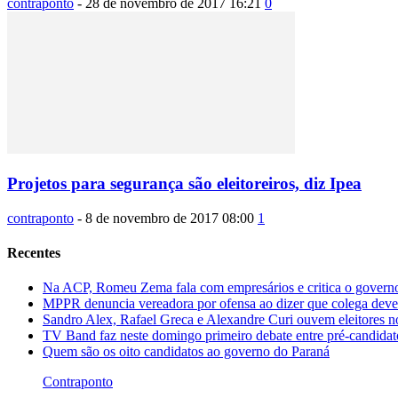
contraponto
-
28 de novembro de 2017 16:21
0
Projetos para segurança são eleitoreiros, diz Ipea
contraponto
-
8 de novembro de 2017 08:00
1
Recentes
Na ACP, Romeu Zema fala com empresários e critica o governo
MPPR denuncia vereadora por ofensa ao dizer que colega dever
Sandro Alex, Rafael Greca e Alexandre Curi ouvem eleitores 
TV Band faz neste domingo primeiro debate entre pré-candida
Quem são os oito candidatos ao governo do Paraná
Contraponto