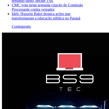
segundo turno, decide TSE
CMC vota nesta segunda criação de Comissão
Processante contra vereador
Ideb: Hussein Bakri destaca ações que
transformaram a educação pública no Paraná
Contraponto