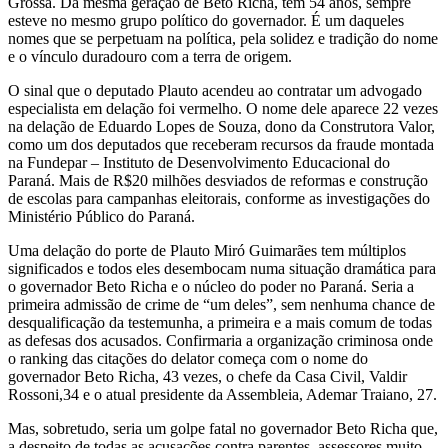
Grossa. Da mesma geração de Beto Richa, tem 54 anos, sempre
esteve no mesmo grupo político do governador. É um daqueles
nomes que se perpetuam na política, pela solidez e tradição do nome
e o vínculo duradouro com a terra de origem.
O sinal que o deputado Plauto acendeu ao contratar um advogado
especialista em delação foi vermelho. O nome dele aparece 22 vezes
na delação de Eduardo Lopes de Souza, dono da Construtora Valor,
como um dos deputados que receberam recursos da fraude montada
na Fundepar – Instituto de Desenvolvimento Educacional do
Paraná. Mais de R$20 milhões desviados de reformas e construção
de escolas para campanhas eleitorais, conforme as investigações do
Ministério Público do Paraná.
Uma delação do porte de Plauto Miró Guimarães tem múltiplos
significados e todos eles desembocam numa situação dramática para
o governador Beto Richa e o núcleo do poder no Paraná. Seria a
primeira admissão de crime de “um deles”, sem nenhuma chance de
desqualificação da testemunha, a primeira e a mais comum de todas
as defesas dos acusados. Confirmaria a organização criminosa onde
o ranking das citações do delator começa com o nome do
governador Beto Richa, 43 vezes, o chefe da Casa Civil, Valdir
Rossoni,34 e o atual presidente da Assembleia, Ademar Traiano, 27.
Mas, sobretudo, seria um golpe fatal no governador Beto Richa que,
a despeito de todas as acusações contra parentes, assessores muito