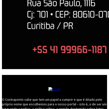
O Contraponto sabe que tem um papel a cumprir e que é ditado pelo
próprio nome que escolhemos para o nosso portal – isto é, o de ser um
lugar onde a notícia, a análise crítica, a opinião destemida sobre fatos