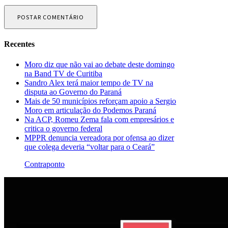
Recentes
Moro diz que não vai ao debate deste domingo
na Band TV de Curitiba
Sandro Alex terá maior tempo de TV na
disputa ao Governo do Paraná
Mais de 50 municípios reforçam apoio a Sergio
Moro em articulação do Podemos Paraná
Na ACP, Romeu Zema fala com empresários e
critica o governo federal
MPPR denuncia vereadora por ofensa ao dizer
que colega deveria “voltar para o Ceará”
Contraponto