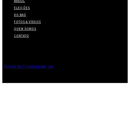
BRASIL
ELEIÇÕES
DO BAÚ
FOTOS & VÍDEOS
QUEM SOMOS
CONTATO
Twitter
Tweets by Contraponto_jor