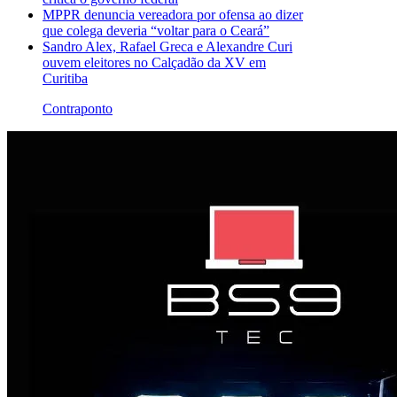
MPPR denuncia vereadora por ofensa ao dizer
que colega deveria “voltar para o Ceará”
Sandro Alex, Rafael Greca e Alexandre Curi
ouvem eleitores no Calçadão da XV em
Curitiba
Contraponto