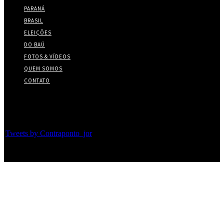
PARANÁ
BRASIL
ELEIÇÕES
DO BAÚ
FOTOS & VÍDEOS
QUEM SOMOS
CONTATO
Twitter
Tweets by Contraponto_jor