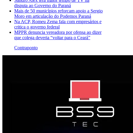
Sandro Alex terá maior tempo de TV na
disputa ao Governo do Paraná
Mais de 50 municípios reforçam apoio a Sergio
Moro em articulação do Podemos Paraná
Na ACP, Romeu Zema fala com empresários e
critica o governo federal
MPPR denuncia vereadora por ofensa ao dizer
que colega deveria “voltar para o Ceará”
Contraponto