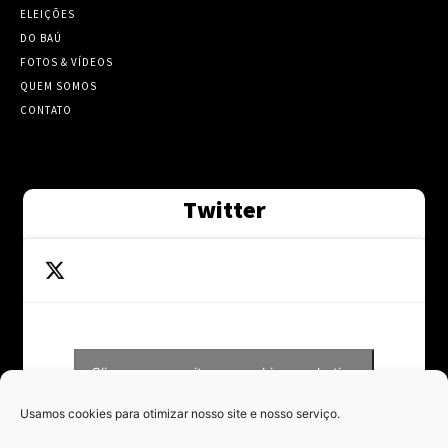
ELEIÇÕES
DO BAÚ
FOTOS & VÍDEOS
QUEM SOMOS
CONTATO
Twitter
Clique para aceitar os cookies marketing
Tweets by Contraponto_jor
e ativar este conteúdo
Usamos cookies para otimizar nosso site e nosso serviço.