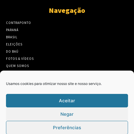
Navegação
CONTRAPONTO
PARANÁ
BRASIL
ELEIÇÕES
DO BAÚ
FOTOS & VÍDEOS
QUEM SOMOS
CONTATO
Usamos cookies para otimizar nosso site e nosso serviço.
Aceitar
Twitter
Clique para aceitar os cookies marketing
Negar
Tweets by Contraponto_jor
e ativar este conteúdo
Preferências