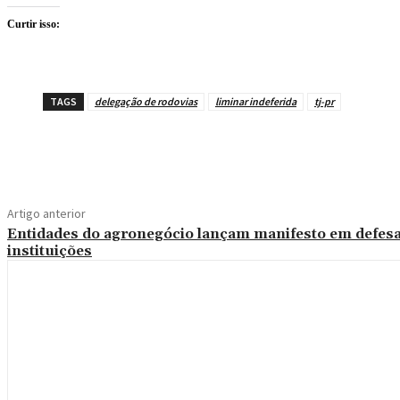
Curtir isso:
TAGS
delegação de rodovias
liminar indeferida
tj-pr
Compartilhe
Artigo anterior
Entidades do agronegócio lançam manifesto em defesa
instituições