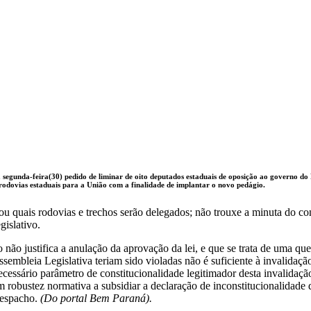
segunda-feira(30) pedido de liminar de oito deputados estaduais de oposição ao governo do 
rodovias estaduais para a União com a finalidade de implantar o novo pedágio.
u quais rodovias e trechos serão delegados; não trouxe a minuta do con
islativo.
 não justifica a anulação da aprovação da lei, e que se trata de uma que
embleia Legislativa teriam sido violadas não é suficiente à invalidação
necessário parâmetro de constitucionalidade legitimador desta invalidação
em robustez normativa a subsidiar a declaração de inconstitucionalidade
 despacho.
(Do portal Bem Paraná).