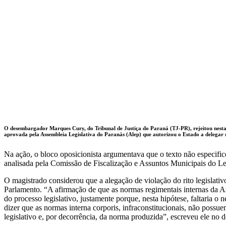
O desembargador Marques Cury, do Tribunal de Justiça do Paraná (TJ-PR), rejeitou nesta 
aprovada pela Assembleia Legislativa do Paranás (Alep) que autorizou o Estado a delegar 
Na ação, o bloco oposicionista argumentava que o texto não especifico
analisada pela Comissão de Fiscalização e Assuntos Municipais do Leg
O magistrado considerou que a alegação de violação do rito legislativo
Parlamento. “A afirmação de que as normas regimentais internas da Ass
do processo legislativo, justamente porque, nesta hipótese, faltaria o 
dizer que as normas interna corporis, infraconstitucionais, não possu
legislativo e, por decorrência, da norma produzida”, escreveu ele no