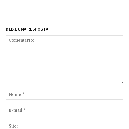
DEIXE UMA RESPOSTA
Comentário:
No
E-
mai
Sit