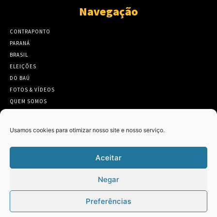
Navegação
CONTRAPONTO
PARANÁ
BRASIL
ELEIÇÕES
DO BAÚ
FOTOS & VÍDEOS
QUEM SOMOS
CONTATO
Usamos cookies para otimizar nosso site e nosso serviço.
Aceitar
Twitter
Clique para aceitar os cookies marketing
Negar
Tweets by Contraponto_jor
e ativar este conteúdo
Preferências